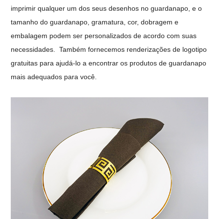
MOQ
10.000 peças
imprimir qualquer um dos seus desenhos no guardanapo, e o
Serviço de amostra
Amostra grátis disponível
tamanho do guardanapo, gramatura, cor, dobragem e
embalagem podem ser personalizados de acordo com suas
necessidades.
Também fornecemos renderizações de logotipo
gratuitas para ajudá-lo a encontrar os produtos de guardanapo
mais adequados para você.