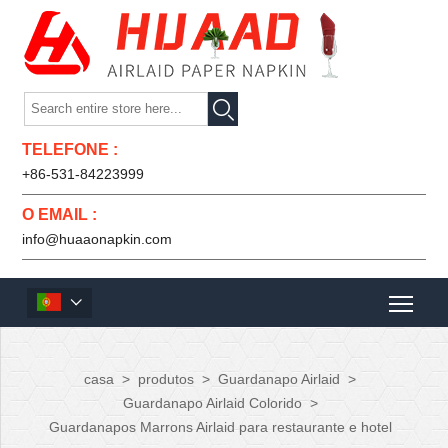

TELEFONE :
+86-531-84223999
O EMAIL :
info@huaaonapkin.com

casa
>
produtos
>
Guardanapo Airlaid
>
Guardanapo Airlaid Colorido
>
Guardanapos Marrons Airlaid para restaurante e hotel