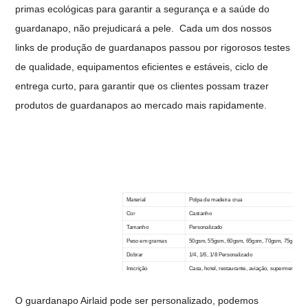
primas ecológicas para garantir a segurança e a saúde do
guardanapo, não prejudicará a pele.
Cada um dos nossos
links de produção de guardanapos passou por rigorosos testes
de qualidade, equipamentos eficientes e estáveis, ciclo de
entrega curto, para garantir que os clientes possam trazer
produtos de guardanapos ao mercado mais rapidamente.
Material
Polpa de madeira crua
Cor
Castanho
Tamanho
Personalizado
Peso em gramas
50gsm, 55gsm, 60g
sm,
65gsm, 70gsm, 75gsm, 8
Dobrar
1/4, 1/6, 1/8
Personalizado
Inscrição
Casa, hotel, restaurante, aviação, supermercado, 
Logotipo
Impressão personalizada
Embalagem
100 peças/saco, 2000 peças/caixa
O guardanapo Airlaid pode ser personalizado, podemos