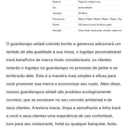
Material
Polpa de madeira crua
Cor
personalizado
Tamanho
40×48cm
Peso grama
50gsm, 55gsm, 60gsm, 65gsm, 70gsm, 75gsm, 8
Dobrar
1/8 vezes ou boca de faca e garfo
Inscrição
Casa, hotel, restaurante, aviação, supermercado, i
Logotipo
Impressão personalizada
Embalagem
50 peças/saco, 1000 peças/caixa
O guardanapo airlaid colorido bonito e generoso adicionará um
MOQ
10.000 peças
sentido de alta qualidade à sua mesa, o logotipo personalizável
Serviço de amostra
Amostra grátis disponível
trará benefícios de marca muito consideráveis, os clientes
notarão o logotipo no guardanapo no processo de jantar e se
lembrarão dele.
Esta é a maneira mais simples e eficaz para
você promover sua marca e economizar seu custo.
Além disso,
nossos guardanapos airlaid são produtos ecologicamente
corretos, que se encaixam no seu conceito ambiental e de
seus clientes.
A textura macia, limpa e semelhante a linho trará
a você e seus clientes uma experiência de uso confortável,
luxo para seu restaurante, hotel ou qualquer banquete, festa.