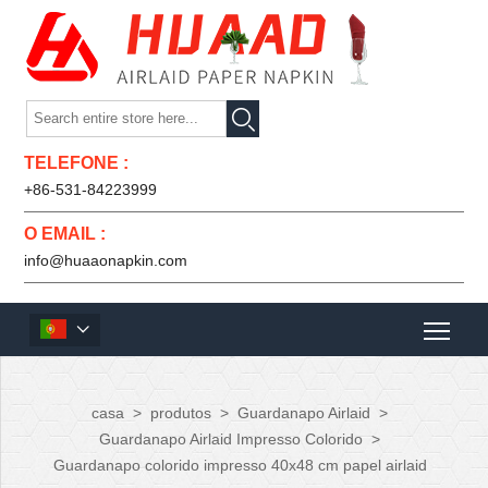

TELEFONE :
+86-531-84223999
O EMAIL :
info@huaaonapkin.com

casa
>
produtos
>
Guardanapo Airlaid
>
Guardanapo Airlaid Impresso Colorido
>
Guardanapo colorido impresso 40x48 cm papel airlaid