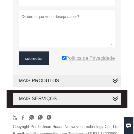
Política de Privacidade
submeter
MAIS PRODUTOS
MAIS SERVIÇOS






Copyright Por © Jinan Huaao Nonwoven Technology Co., Ltd
E-mail: info@huaaonapkin.com Telefone: +86-531-84223999