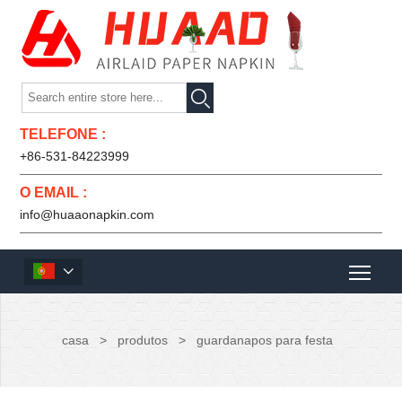

TELEFONE :
+86-531-84223999
O EMAIL :
info@huaaonapkin.com

casa
>
produtos
>
guardanapos para festa